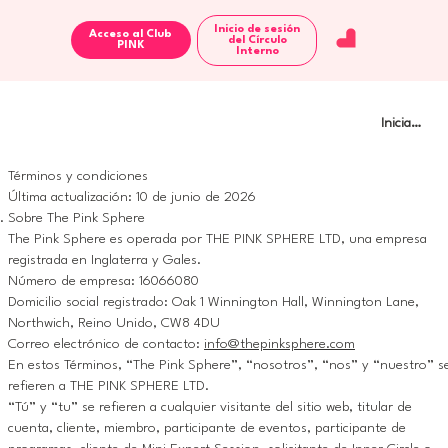
Inicio de sesión
Acceso al Club
del Círculo
Interno
Iniciar sesi
Términos y condiciones
Última actualización: 10 de junio de 2026
Sobre The Pink Sphere
The Pink Sphere es operada por THE PINK SPHERE LTD, una empresa
registrada en Inglaterra y Gales.
Número de empresa: 16066080
Domicilio social registrado: Oak 1 Winnington Hall, Winnington Lane,
Northwich, Reino Unido, CW8 4DU
Correo electrónico de contacto:
info@thepinksphere.com
En estos Términos, “The Pink Sphere”, “nosotros”, “nos” y “nuestro” s
refieren a THE PINK SPHERE LTD.
“Tú” y “tu” se refieren a cualquier visitante del sitio web, titular de
cuenta, cliente, miembro, participante de eventos, participante de