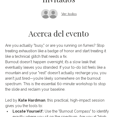
Ver todos
Acerca del evento
Are you actually "busy," or are you running on fumes? Stop 
treating exhaustion like a badge of honor and start treating it 
like a technical glitch that needs a fix.
Burnout doesn't happen overnight; it’s a slow leak that 
eventually leaves you stranded. If your to-do list feels like a 
mountain and your "rest" doesn't actually recharge you, you 
aren't just tired—you’re likely somewhere on the burnout 
spectrum. This is the essential 60-minute workshop to stop 
the slide and reclaim your baseline.
Led by 
Kate Hardman
, this practical, high-impact session 
gives you the tools to:
Locate Yourself:
 Use the "Burnout Compass" to identify 
exactly where you sit on the spectrum. Are you at "High 