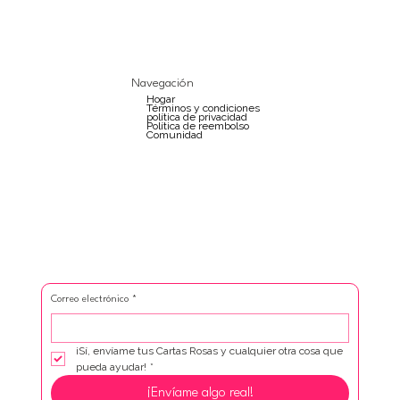
Navegación
Hogar
Términos y condiciones
política de privacidad
Política de reembolso
Comunidad
Correo electrónico
*
¡Sí, envíame tus Cartas Rosas y cualquier otra cosa que 
pueda ayudar!
*
¡Envíame algo real!