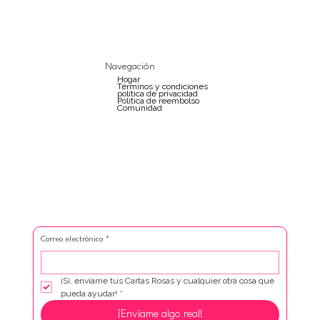
Navegación
Hogar
Términos y condiciones
política de privacidad
Política de reembolso
Comunidad
Correo electrónico
*
¡Sí, envíame tus Cartas Rosas y cualquier otra cosa que 
pueda ayudar!
*
¡Envíame algo real!