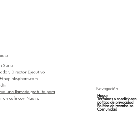
acto
n Suna
ador, Director Ejecutivo
@thepinksphere.com
edIn
Navegación
rva una llamada gratuita para
Hogar
r un café con Nadin.
Términos y condiciones
política de privacidad
Política de reembolso
Comunidad