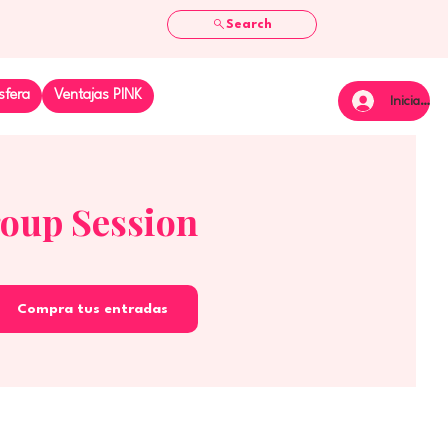
Search
sfera
Ventajas PINK
Iniciar se
roup Session
Compra tus entradas