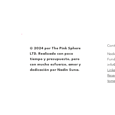
Cont
© 2024 por The Pink Sphere
LTD. Realizado con poco
Nadi
tiempo y presupuesto, pero
Fund
con mucho esfuerzo, amor y
info
dedicación por Nadin Suna.
Link
Rese
toma