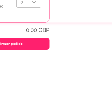
0
io
0,00 GBP
irmar pedido