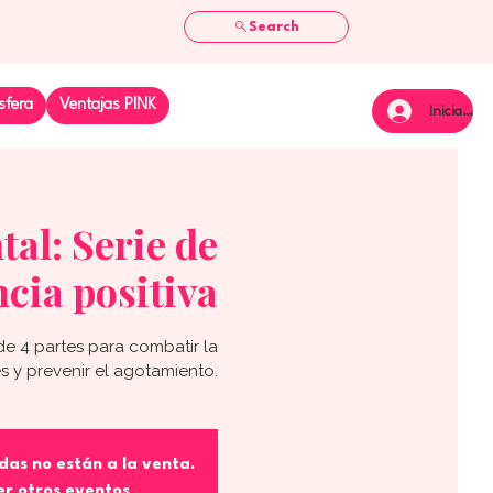
Search
sfera
Ventajas PINK
Iniciar se
al: Serie de
ncia positiva
e 4 partes para combatir la
és y prevenir el agotamiento.
das no están a la venta.
er otros eventos