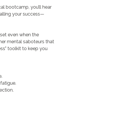
cal bootcamp, you’ll hear 
talling your success—
dset even when the 
other mental saboteurs that 
ss" toolkit to keep you 
.
fatigue.
ection.