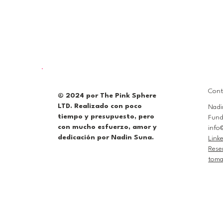
Cont
© 2024 por The Pink Sphere
LTD. Realizado con poco
Nadi
tiempo y presupuesto, pero
Fund
con mucho esfuerzo, amor y
info
dedicación por Nadin Suna.
Link
Rese
toma