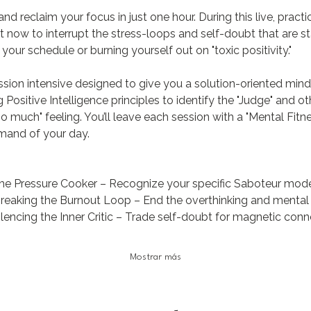
nd reclaim your focus in just one hour. During this live, practi
ht now to interrupt the stress-loops and self-doubt that are s
our schedule or burning yourself out on "toxic positivity."
ession intensive designed to give you a solution-oriented min
g Positive Intelligence principles to identify the "Judge" and 
oo much" feeling. You’ll leave each session with a "Mental Fitne
mand of your day.
he Pressure Cooker – Recognize your specific Saboteur mode
Breaking the Burnout Loop – End the overthinking and mental 
ilencing the Inner Critic – Trade self-doubt for magnetic conn
Mostrar más