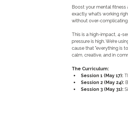
Boost your mental fitness a
exactly what’s working rig
without over-complicating y
This is a high-impact, 4-s
pressure is high. We’re usin
cause that "everything is t
calm, creative, and in com
The Curriculum:
Session 1 (May 17):
 T
Session 2 (May 24):
 
Session 3 (May 31):
 S