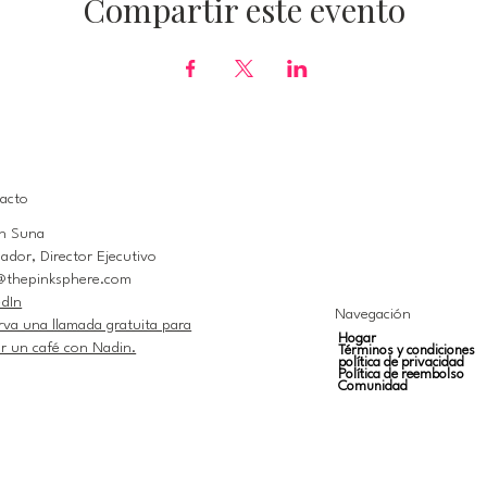
Compartir este evento
acto
n Suna
ador, Director Ejecutivo
@thepinksphere.com
edIn
Navegación
rva una llamada gratuita para
Hogar
r un café con Nadin.
Términos y condiciones
política de privacidad
Política de reembolso
Comunidad