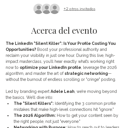
+2 otros invitados
Acerca del evento
The LinkedIn "Silent Killer": Is Your Profile Costing You 
Opportunities?
 Boost your professional authority and 
reclaim your visibility in just one hour. During this live, high-
impact masterclass, you’ll hear exactly what’s working right 
now to 
optimize your LinkedIn profile
, leverage the 2026 
algorithm, and master the art of 
strategic networking
—
without the burnout of endless scrolling or "cringe" posting.
Led by branding expert 
Adele Leah
, we’re moving beyond 
the basics. We’ll dive into:
The "Silent Killers":
 Identifying the 3 common profile 
mistakes that make high-level connections hit "ignore."
The 2026 Algorithm:
 How to get your content seen by 
the right people, not just "everyone."
Networking with Purpose:
 How to reach out to leaders 