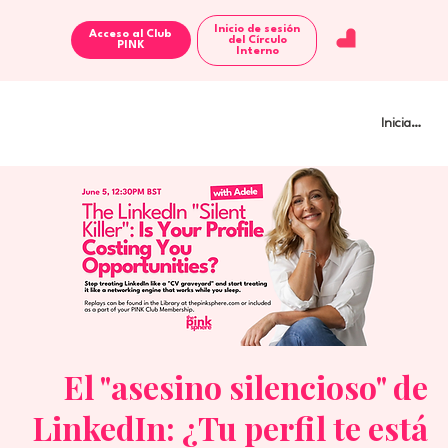
Inicio de sesión
Acceso al Club
del Círculo
Interno
Iniciar sesi
El "asesino silencioso" de
LinkedIn: ¿Tu perfil te está