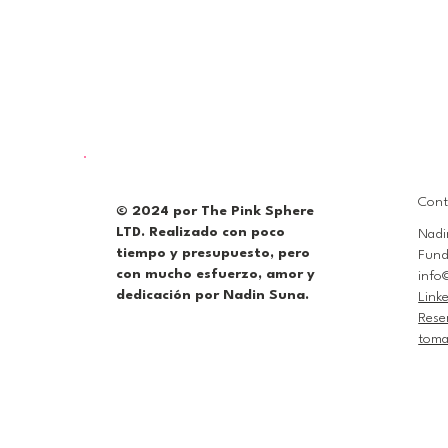
Cont
© 2024 por The Pink Sphere
LTD. Realizado con poco
Nadi
tiempo y presupuesto, pero
Fund
con mucho esfuerzo, amor y
info
dedicación por Nadin Suna.
Link
Rese
toma