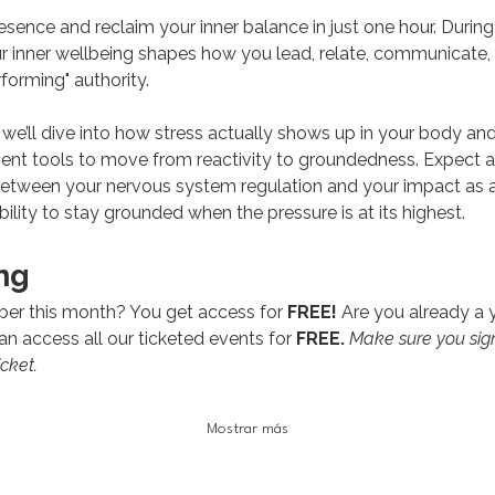
sence and reclaim your inner balance in just one hour. During th
our inner wellbeing shapes how you lead, relate, communicat
forming" authority.
, we’ll dive into how stress actually shows up in your body and
t tools to move from reactivity to groundedness. Expect a
between your nervous system regulation and your impact as a l
lity to stay grounded when the pressure is at its highest.
ng
er this month? You get access for 
FREE!
 Are you already a y
 access all our ticketed events for 
FREE.
Make sure you sign
cket.
Mostrar más