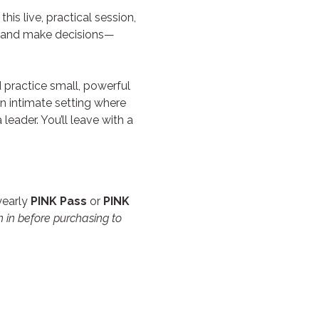
is live, practical session, 
e, and make decisions—
 practice small, powerful 
n intimate
setting where 
eader. You’ll leave with a 
early 
PINK Pass
 or 
PINK 
 in before purchasing to 