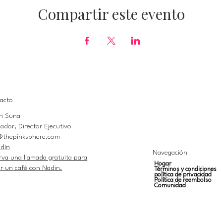
Compartir este evento
acto
n Suna
ador, Director Ejecutivo
@thepinksphere.com
edIn
Navegación
rva una llamada gratuita para
Hogar
r un café con Nadin.
Términos y condiciones
política de privacidad
Política de reembolso
Comunidad