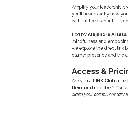
Amplify your leadership pre
you’ll hear exactly how y
without the burnout of "per
Led by 
Alejandra Arteta
mindfulness and embodimen
we explore the direct link 
calmer presence and the abi
Access & Prici
Are you a 
PINK Club
 memb
Diamond
 member? You can
claim your complimentary ti