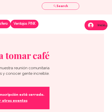
Search
sfera
Ventajas PINK
Iniciar se
a tomar café
nuestra reunión comunitaria
as y conocer gente increíble.
inscripción está cerrado.
r otros eventos