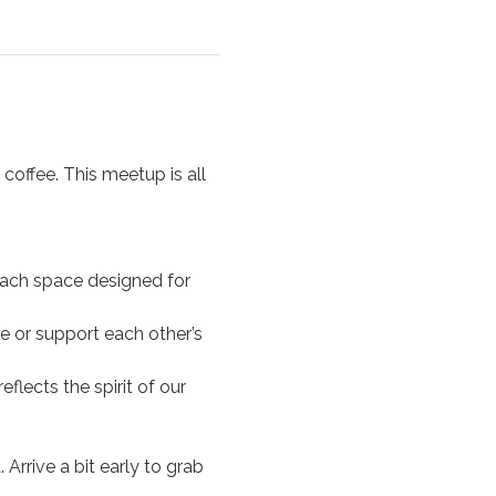
ffee. This meetup is all 
each space designed for 
e or support each other’s 
flects the spirit of our 
Arrive a bit early to grab 