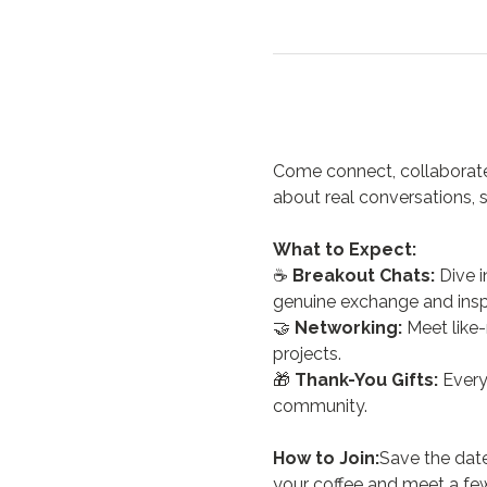
Come connect, collaborate
about real conversations, s
What to Expect:
☕ 
Breakout Chats:
 Dive 
genuine exchange and inspi
🤝 
Networking:
 Meet like
projects.
🎁 
Thank-You Gifts:
 Every
community.
How to Join:
Save the date
your coffee and meet a few