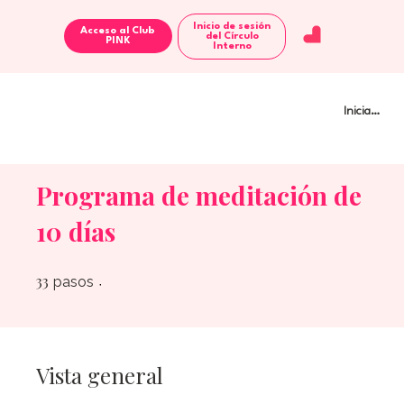
Inicio de sesión
Acceso al Club
del Círculo
Interno
Iniciar sesi
Programa de meditación de
10 días
33
33 pasos
pasos
Vista general