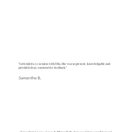
"I attended a 1:1 session with Ella. She was so present, knowledgable and
provided clear, constructive feedback."
Samantha B.
« J'ai participé à une séance de Mirror Talk alors que j'étais complètement