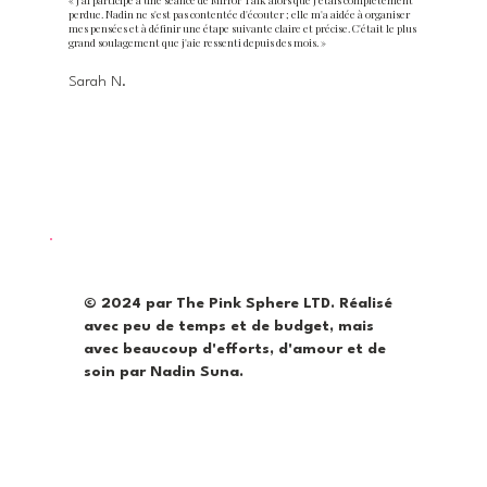
perdue. Nadin ne s'est pas contentée d'écouter ; elle m'a aidée à organiser
mes pensées et à définir une étape suivante claire et précise. C'était le plus
grand soulagement que j'aie ressenti depuis des mois. »
Sarah N.
© 2024 par The Pink Sphere LTD. Réalisé
avec peu de temps et de budget, mais
avec beaucoup d'efforts, d'amour et de
soin par Nadin Suna.