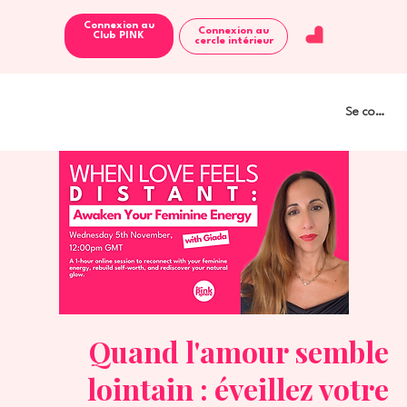
Connexion au
Connexion au
Club PINK
cercle intérieur
Se connect
Quand l'amour semble
lointain : éveillez votre