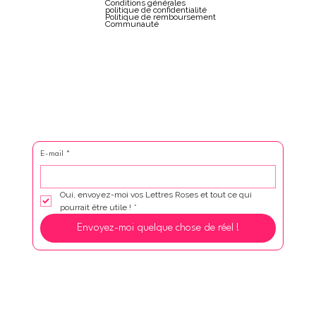
Conditions générales
politique de confidentialité
Politique de remboursement
Communauté
E-mail
*
Oui, envoyez-moi vos Lettres Roses et tout ce qui 
pourrait être utile !
*
Envoyez-moi quelque chose de réel !