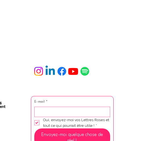
E-mail
*
é
ent
Oui, envoyez-moi vos Lettres Roses et 
tout ce qui pourrait être utile !
*
Envoyez-moi quelque chose de
réel !