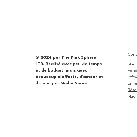
Cont
© 2024 par The Pink Sphere
LTD. Réalisé avec peu de temps
Nadi
et de budget, mais avec
Fond
beaucoup d'efforts, d'amour et
info
de soin par Nadin Suna.
Link
Rése
Nadi