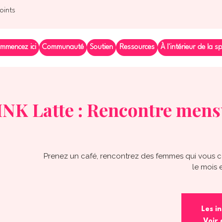
points
mmencez ici
Communauté
Soutien
Ressources
À l'intérieur de la s
INK Latte : Rencontre mens
Prenez un café, rencontrez des femmes qui vou
le mois 
Les in
Voir