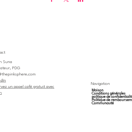
act
n Suna
ateur, PDG
@thepinksphere.com
edIn
Navigation
rvez un appel café gratuit avec
Maison
n
Conditions générales
politique de confidentialit
Politique de remboursem
Communauté