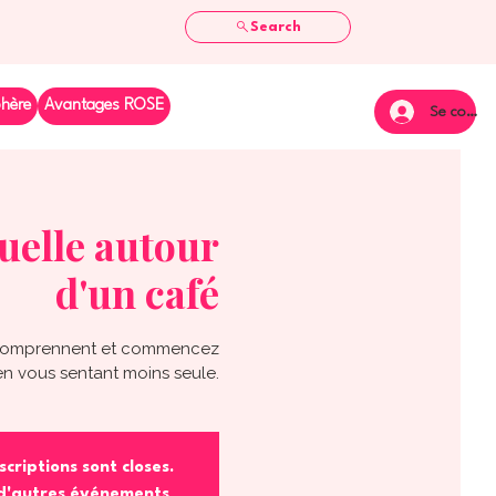
Search
phère
Avantages ROSE
Se connec
uelle autour
d'un café
s comprennent et commencez
en vous sentant moins seule.
scriptions sont closes.
 d'autres événements