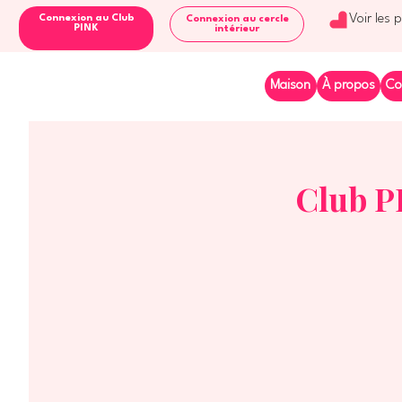
Voir les 
Connexion au Club
Connexion au cercle
PINK
intérieur
Maison
À propos
Co
Club P