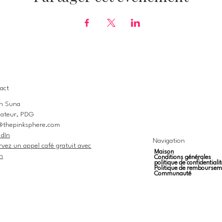
act
n Suna
ateur, PDG
@thepinksphere.com
edIn
Navigation
rvez un appel café gratuit avec
Maison
n
Conditions générales
politique de confidentialit
Politique de remboursem
Communauté