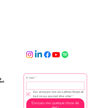
E-mail
*
é
ent
Oui, envoyez-moi vos Lettres Roses et 
tout ce qui pourrait être utile !
*
Envoyez-moi quelque chose de
réel !