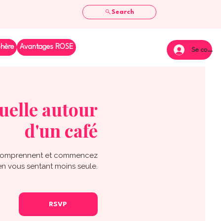
Search
phère
Avantages ROSE
Se connec
uelle autour
d'un café
s comprennent et commencez
en vous sentant moins seule.
RSVP