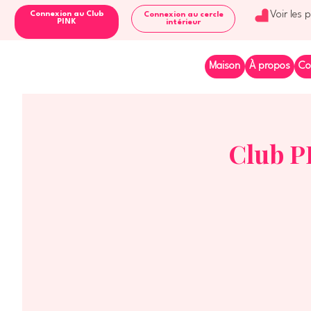
Voir les 
Connexion au Club
Connexion au cercle
PINK
intérieur
Maison
À propos
Co
Club P