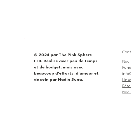
Cont
© 2024 par The Pink Sphere
LTD. Réalisé avec peu de temps
Nadi
et de budget, mais avec
Fond
beaucoup d'efforts, d'amour et
info
de soin par Nadin Suna.
Link
Rése
Nadi