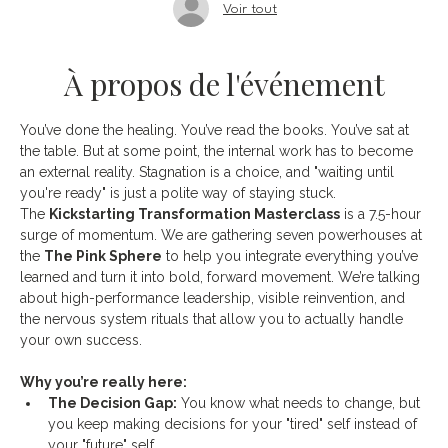
Voir tout
À propos de l'événement
You’ve done the healing. You’ve read the books. You’ve sat at 
the table. But at some point, the internal work has to become 
an external reality. Stagnation is a choice, and "waiting until 
you're ready" is just a polite way of staying stuck.
The 
Kickstarting Transformation Masterclass
 is a 7.5-hour 
surge of momentum. We are gathering seven powerhouses at 
the 
The Pink Sphere
 to help you integrate everything you’ve 
learned and turn it into bold, forward movement. We’re talking 
about high-performance leadership, visible reinvention, and 
the nervous system rituals that allow you to actually handle 
your own success.
Why you’re really here:
The Decision Gap:
 You know what needs to change, but 
you keep making decisions for your "tired" self instead of 
your "future" self.