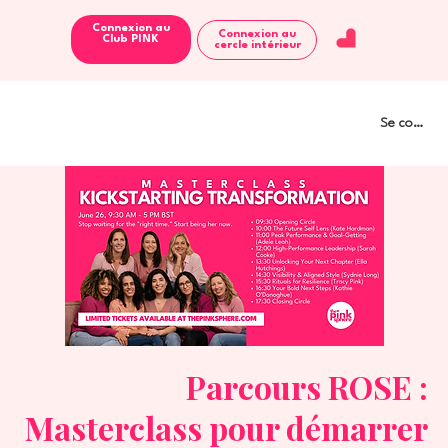
Connexion au
Connexion au
Club PINK
cercle intérieur
Se connect
Parcours ROSE :
Masterclass pour démarrer