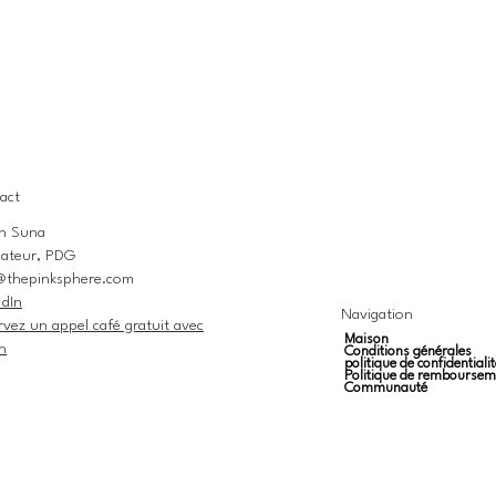
act
n Suna
ateur, PDG
@thepinksphere.com
edIn
Navigation
rvez un appel café gratuit avec
Maison
n
Conditions générales
politique de confidentialit
Politique de remboursem
Communauté