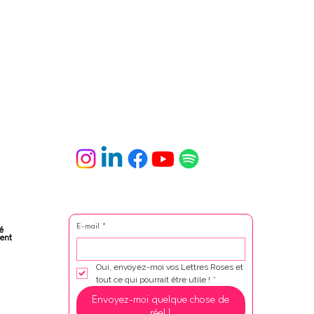
E-mail
*
é
ent
Oui, envoyez-moi vos Lettres Roses et 
tout ce qui pourrait être utile !
*
Envoyez-moi quelque chose de
réel !