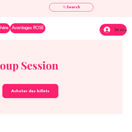
Search
phère
Avantages ROSE
Se connec
roup Session
Acheter des billets