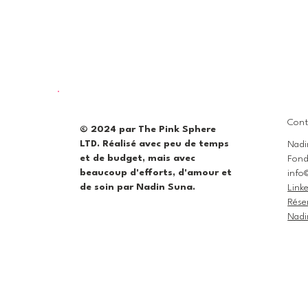
Cont
© 2024 par The Pink Sphere
LTD. Réalisé avec peu de temps
Nadi
et de budget, mais avec
Fond
beaucoup d'efforts, d'amour et
info
de soin par Nadin Suna.
Link
Rése
Nadi