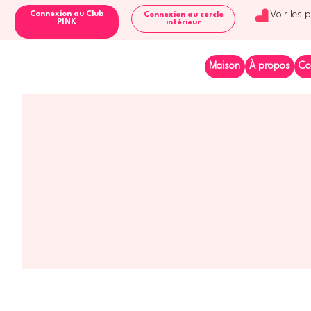
Voir les 
Connexion au Club
Connexion au cercle
PINK
intérieur
Maison
À propos
Co