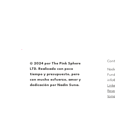
Cont
© 2024 por The Pink Sphere
LTD. Realizado con poco
Nadi
tiempo y presupuesto, pero
Fund
con mucho esfuerzo, amor y
info
dedicación por Nadin Suna.
Link
Rese
toma