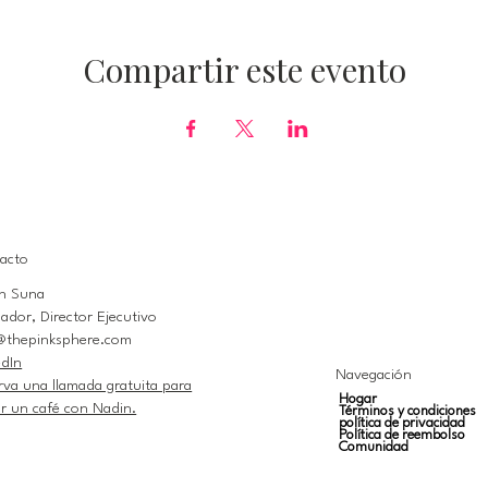
Compartir este evento
acto
n Suna
ador, Director Ejecutivo
@thepinksphere.com
edIn
Navegación
rva una llamada gratuita para
Hogar
r un café con Nadin.
Términos y condiciones
política de privacidad
Política de reembolso
Comunidad