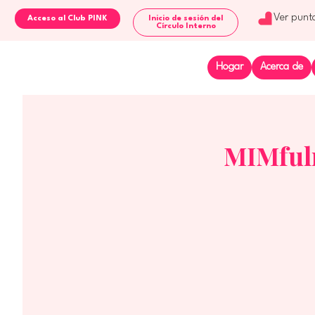
Ver punt
Inicio de sesión del
Círculo Interno
Hogar
Acerca de
MIMfuln